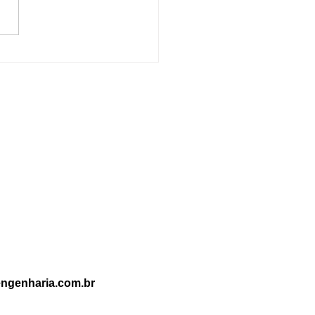
rença entre Prevenção e
ate a Incêndio: Entenda
portância de Cada Um
ngenharia.com.br