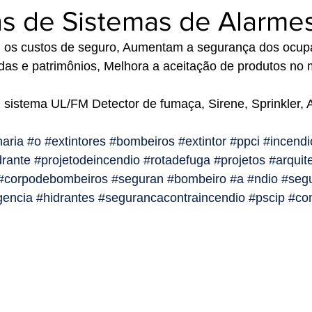
s de Sistemas de Alarme
os custos de seguro, Aumentam a segurança dos ocupa
idas e patrimônios, Melhora a aceitação de produtos no 
istema UL/FM Detector de fumaça, Sirene, Sprinkler, A
aria
#o
#extintores
#bombeiros
#extintor
#ppci
#incendi
drante
#projetodeincendio
#rotadefuga
#projetos
#arquit
#corpodebombeiros
#seguran
#bombeiro
#a
#ndio
#seg
gencia
#hidrantes
#segurancacontraincendio
#pscip
#co