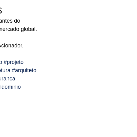
s
ntes do 
mercado global. 
cionador, 
o
#projeto
etura
#arquiteto
uranca
ndominio