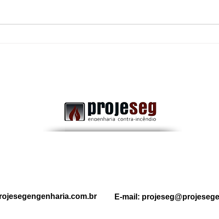
Uma porta corta-fogo
Dife
obstruída: Pode transformar
Comb
uma rota de fuga segura em
a Im
um grande risco durante uma
emergência.
rojesegengenharia.com.br
E-mail:
projeseg@projesege