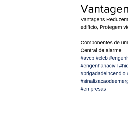
Vantagen
Vantagens Reduzem 
edifício, Protegem v
Componentes de um s
Central de alarme
#avcb
#clcb
#engenh
#engenhariacivil
#hi
#brigadadeincendio
#sinalizacaodeemer
#empresas