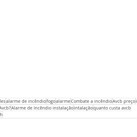
les
alarme de incêndio
fogo
alarme
Combate a incêndio
Avcb preço
Avcb?
Alarme de Incêndio instalação
intalação
quanto custa avcb
ch