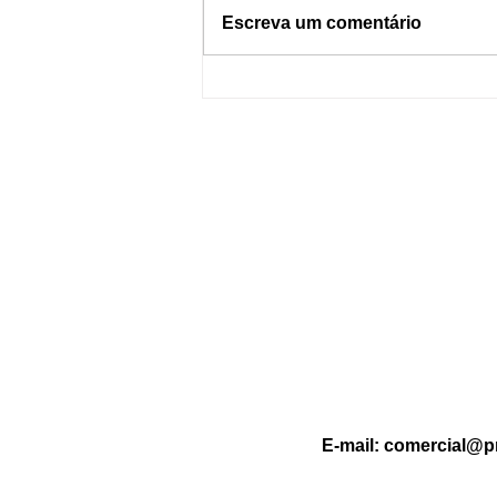
Escreva um comentário
Dormir com o celular por
perto pode causar incêndios?
Entenda os riscos e como se
proteger
E-mail:
comercial@p