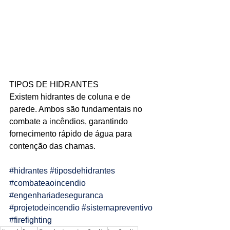
Ligações de 8h as 17h
WhatsApp de 8h as 12h
Siga nosso facebook
E também nosso instagram
TIPOS DE HIDRANTES
Existem hidrantes de coluna e de 
parede. Ambos são fundamentais no 
combate a incêndios, garantindo 
fornecimento rápido de água para 
contenção das chamas.
#hidrantes
#tiposdehidrantes
#combateaoincendio
#engenhariadeseguranca
#projetodeincendio
#sistemapreventivo
#firefighting