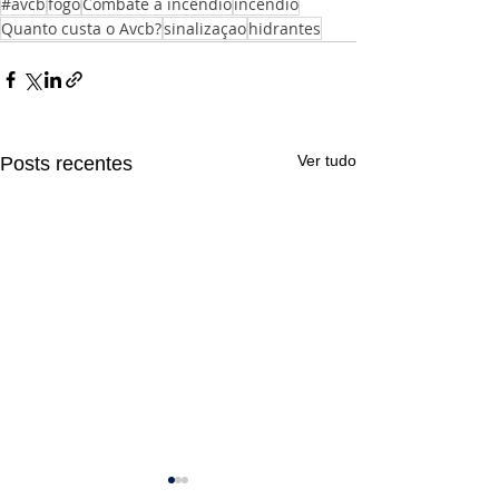
#avcb
fogo
Combate a incêndio
incêndio
Quanto custa o Avcb?
sinalizaçao
hidrantes
Ver tudo
Posts recentes