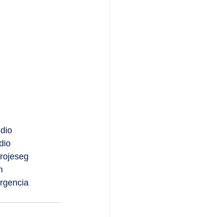
ndio
dio
rojeseg
m
rgencia