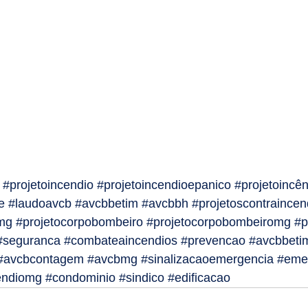
#projetoincendio
#projetoincendioepanico
#projetoincê
e
#laudoavcb
#avcbbetim
#avcbbh
#projetoscontraincen
mg
#projetocorpobombeiro
#projetocorpobombeiromg
#p
#seguranca
#combateaincendios
#prevencao
#avcbbeti
#avcbcontagem
#avcbmg
#sinalizacaoemergencia
#eme
endiomg
#condominio
#sindico
#edificacao