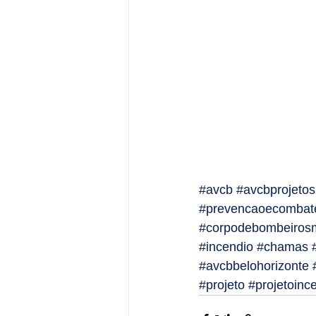
#avcb
#avcbprojetos
#prevencaoecombat
#corpodebombeiros
#incendio
#chamas
#avcbbelohorizonte
#projeto
#projetoinc