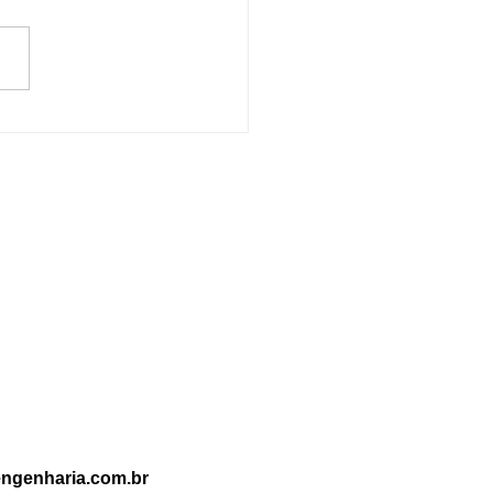
rença entre Prevenção e
ate a Incêndio: Entenda
portância de Cada Um
ngenharia.com.br