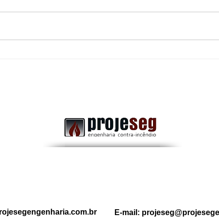
Uma porta corta-fogo
Dife
obstruída: Pode transformar
Comb
uma rota de fuga segura em
a Im
um grande risco durante uma
emergência.
rojesegengenharia.com.br
E-mail:
projeseg@projesege