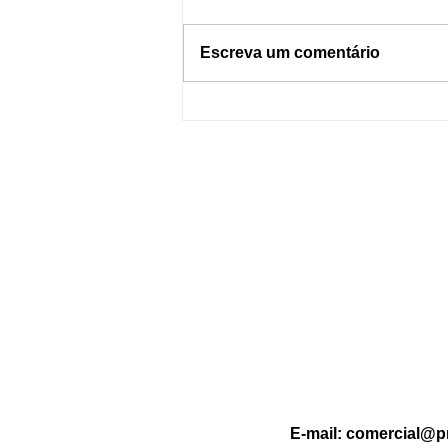
Escreva um comentário
Dormir com o celular por
perto pode causar incêndios?
Entenda os riscos e como se
proteger
E-mail:
comercial@p