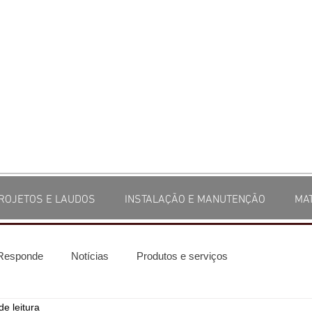
ROJETOS E LAUDOS
INSTALAÇÃO E MANUTENÇÃO
MA
 Responde
Notícias
Produtos e serviços
de leitura