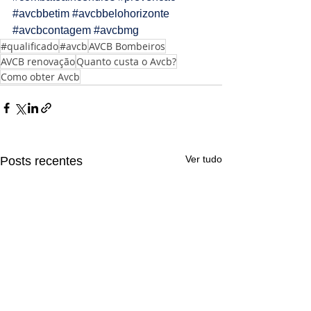
#avcbbetim
#avcbbelohorizonte
#avcbcontagem
#avcbmg
#qualificado
#avcb
AVCB Bombeiros
AVCB renovação
Quanto custa o Avcb?
Como obter Avcb
Ver tudo
Posts recentes