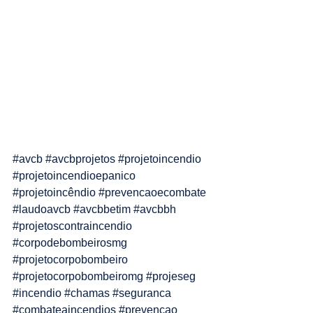
#avcb
#avcbprojetos
#projetoincendio
#projetoincendioepanico
#projetoincêndio
#prevencaoecombate
#laudoavcb
#avcbbetim
#avcbbh
#projetoscontraincendio
#corpodebombeirosmg
#projetocorpobombeiro
#projetocorpobombeiromg
#projeseg
#incendio
#chamas
#seguranca
#combateaincendios
#prevencao