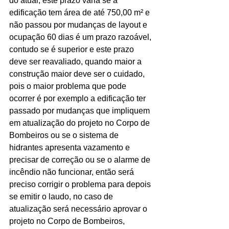
do atual, este prazo varia se a 
edificação tem área de até 750,00 m² e 
Ligações de 8h as 17h
não passou por mudanças de layout e 
ocupação 60 dias é um prazo razoável, 
WhatsApp de 8h as 12h
contudo se é superior e este prazo 
Siga nosso facebook
deve ser reavaliado, quando maior a 
construção maior deve ser o cuidado, 
E também nosso instagram
pois o maior problema que pode 
ocorrer é por exemplo a edificação ter 
passado por mudanças que impliquem 
em atualização do projeto no Corpo de 
Bombeiros ou se o sistema de 
hidrantes apresenta vazamento e 
precisar de correção ou se o alarme de 
incêndio não funcionar, então será 
preciso corrigir o problema para depois 
se emitir o laudo, no caso de 
atualização será necessário aprovar o 
projeto no Corpo de Bombeiros, 