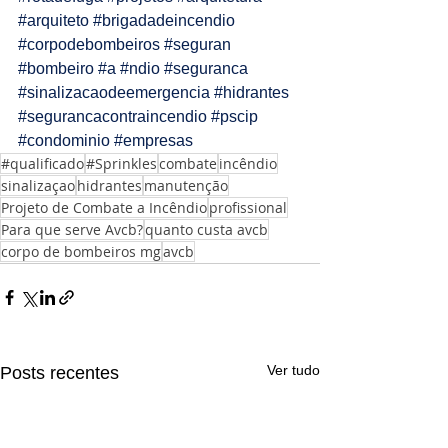
#arquiteto
#brigadadeincendio
#corpodebombeiros
#seguran
#bombeiro
#a
#ndio
#seguranca
#sinalizacaodeemergencia
#hidrantes
#segurancacontraincendio
#pscip
#condominio
#empresas
#qualificado
#Sprinkles
combate
incêndio
sinalizaçao
hidrantes
manutenção
Projeto de Combate a Incêndio
profissional
Para que serve Avcb?
quanto custa avcb
corpo de bombeiros mg
avcb
Ver tudo
Posts recentes