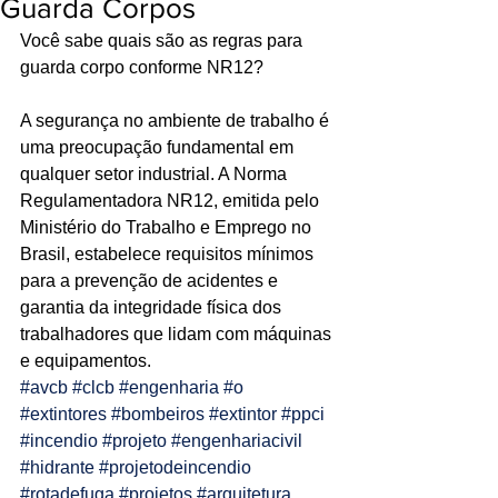
Guarda Corpos
Ligações de 8h as 17h
Você sabe quais são as regras para 
guarda corpo conforme NR12?
WhatsApp de 8h as 12h
A segurança no ambiente de trabalho é 
Siga nosso facebook
uma preocupação fundamental em 
E também nosso instagram
qualquer setor industrial. A Norma 
Regulamentadora NR12, emitida pelo 
Ministério do Trabalho e Emprego no 
Brasil, estabelece requisitos mínimos 
para a prevenção de acidentes e 
garantia da integridade física dos 
trabalhadores que lidam com máquinas 
e equipamentos.
#avcb
#clcb
#engenharia
#o
#extintores
#bombeiros
#extintor
#ppci
#incendio
#projeto
#engenhariacivil
#hidrante
#projetodeincendio
#rotadefuga
#projetos
#arquitetura