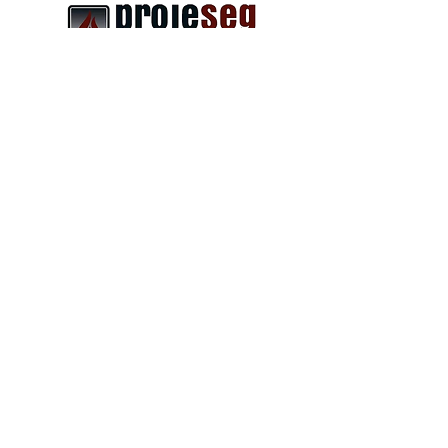
risco durante uma
emergência.
2004 - 2026
| Projeseg Engenharia
LTDA./ Criado por Mais Comunicação
Jundiaí -
www.maiscomunicacaojundiai.com
E-mail:
comercial@projesegengenharia.com.br
E-mail:
projeseg@projesegengenharia.com.br
Política de Privacidade
Corpo de bombeiros |
ABNT
|
NFPA
|