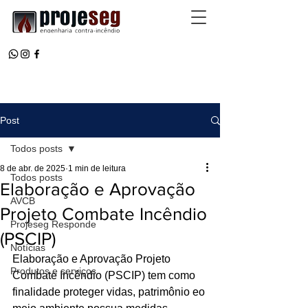
Post
Todos posts
8 de abr. de 2025
1 min de leitura
Todos posts
Elaboração e Aprovação
AVCB
Projeto Combate Incêndio
Projeseg Responde
(PSCIP)
Notícias
Elaboração e Aprovação Projeto 
Produtos e serviços
Combate Incêndio (PSCIP) tem como 
finalidade proteger vidas, patrimônio eo 