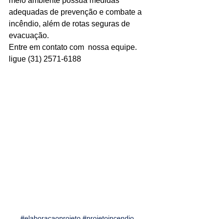
meio ambiente possua medidas 
adequadas de prevenção e combate a 
Ligações de 8h as 17h
incêndio, além de rotas seguras de 
evacuação. 
WhatsApp de 8h as 12h
Entre em contato com  nossa equipe. 
Siga nosso facebook
ligue (31) 2571-6188
E também nosso instagram
#elaboracaoprojeto
#projetoincendio