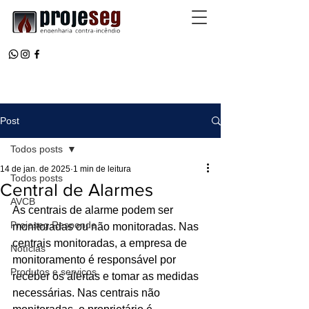
Post
Todos posts
14 de jan. de 2025
1 min de leitura
Todos posts
Central de Alarmes
AVCB
As centrais de alarme podem ser 
Projeseg Responde
monitoradas ou não monitoradas. Nas 
centrais monitoradas, a empresa de 
Notícias
monitoramento é responsável por 
Produtos e serviços
receber os alertas e tomar as medidas 
necessárias. Nas centrais não 