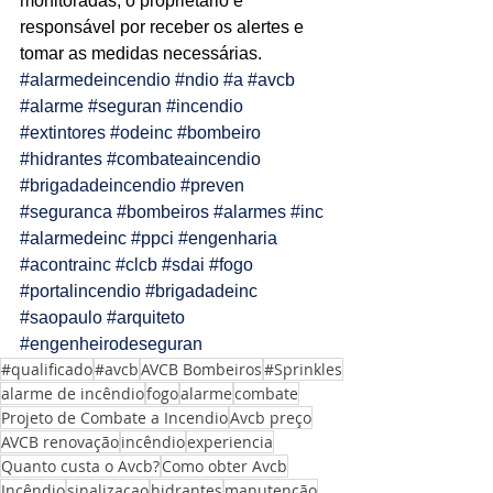
monitoradas, o proprietário é 
responsável por receber os alertes e 
Ligações de 8h as 17h
tomar as medidas necessárias. 
#alarmedeincendio
WhatsApp de 8h as 12h
#ndio
#a
#avcb
#alarme
#seguran
#incendio
Siga nosso facebook
#extintores
#odeinc
#bombeiro
#hidrantes
#combateaincendio
E também nosso instagram
#brigadadeincendio
#preven
#seguranca
#bombeiros
#alarmes
#inc
#alarmedeinc
#ppci
#engenharia
#acontrainc
#clcb
#sdai
#fogo
#portalincendio
#brigadadeinc
#saopaulo
#arquiteto
#engenheirodeseguran
#qualificado
#avcb
AVCB Bombeiros
#Sprinkles
alarme de incêndio
fogo
alarme
combate
Projeto de Combate a Incendio
Avcb preço
AVCB renovação
incêndio
experiencia
Quanto custa o Avcb?
Como obter Avcb
Incêndio
sinalizaçao
hidrantes
manutenção