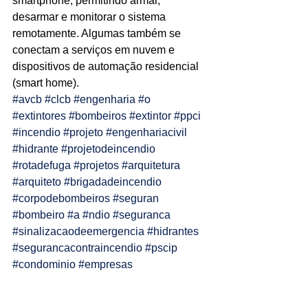
smartphone, permitindo armar, 
desarmar e monitorar o sistema 
Ligações de 8h as 17h
remotamente. Algumas também se 
conectam a serviços em nuvem e 
WhatsApp de 8h as 12h
dispositivos de automação residencial 
Siga nosso facebook
(smart home).
#avcb
#clcb
#engenharia
#o
E também nosso instagram
#extintores
#bombeiros
#extintor
#ppci
#incendio
#projeto
#engenhariacivil
#hidrante
#projetodeincendio
#rotadefuga
#projetos
#arquitetura
#arquiteto
#brigadadeincendio
#corpodebombeiros
#seguran
#bombeiro
#a
#ndio
#seguranca
#sinalizacaodeemergencia
#hidrantes
#segurancacontraincendio
#pscip
#condominio
#empresas