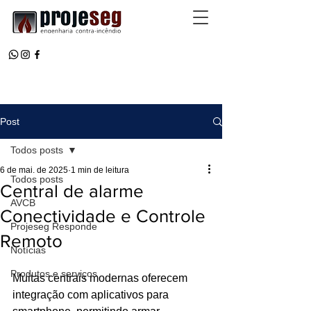
Post
Todos posts
6 de mai. de 2025
1 min de leitura
Todos posts
Central de alarme
AVCB
Conectividade e Controle
Projeseg Responde
Remoto
Notícias
Produtos e serviços
Muitas centrais modernas oferecem 
integração com aplicativos para 