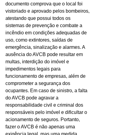
documento comprova que o local foi 
Ligações de 8h as 17h
vistoriado e aprovado pelos bombeiros, 
atestando que possui todos os 
WhatsApp de 8h as 12h
sistemas de prevenção e combate a 
incêndio em condições adequadas de 
Siga nosso facebook
uso, como extintores, saídas de 
E também nosso instagram
emergência, sinalização e alarmes. A 
ausência do AVCB pode resultar em 
multas, interdição do imóvel e 
impedimentos legais para 
funcionamento de empresas, além de 
comprometer a segurança dos 
ocupantes. Em caso de sinistro, a falta 
do AVCB pode agravar a 
responsabilidade civil e criminal dos 
responsáveis pelo imóvel e dificultar o 
acionamento de seguros. Portanto, 
fazer o AVCB é não apenas uma 
exigência legal, mas uma medida 