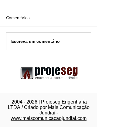
Comentários
Uma porta corta-fogo
Diferença entre
Escreva um comentário
obstruída: Pode
e Combate a Inc
transformar uma rota de
Entenda a Import
fuga segura em um grande
Cada Um
risco durante uma
emergência.
2004 - 2026
| Projeseg Engenharia
LTDA./ Criado por Mais Comunicação
Jundiaí -
www.maiscomunicacaojundiai.com