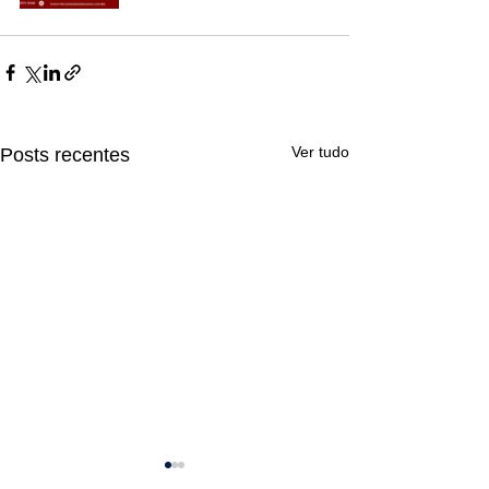
Ligações de 8h as 17h
WhatsApp de 8h as 12h
Siga nosso facebook
Ver tudo
Posts recentes
E também nosso instagram