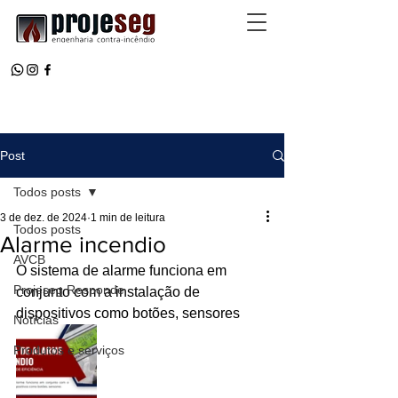
Post
Todos posts
3 de dez. de 2024
1 min de leitura
Todos posts
Alarme incendio
AVCB
O sistema de alarme funciona em 
Projeseg Responde
conjunto com a instalação de 
dispositivos como botões, sensores
Notícias
Produtos e serviços