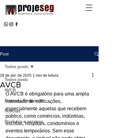
Post
Todos posts
28 de abr. de 2025
1 min de leitura
Todos posts
AVCB
AVCB
O AVCB é obrigatório para uma ampla 
Projeseg Responde
variedade de edificações, 
especialmente aquelas que recebem 
Notícias
público, como comércios, indústrias, 
Produtos e serviços
escolas, hospitais, condomínios e 
eventos temporários. Sem esse 