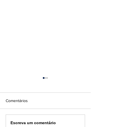
Comentários
Uma porta corta-fogo
Diferença entre
Escreva um comentário