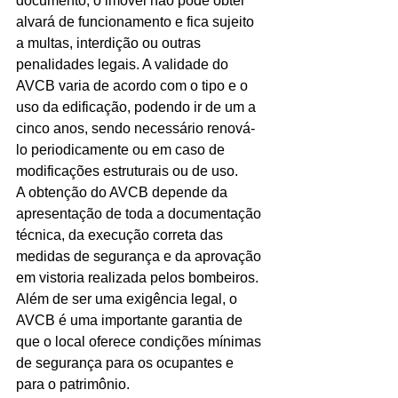
documento, o imóvel não pode obter 
alvará de funcionamento e fica sujeito 
Ligações de 8h as 17h
a multas, interdição ou outras 
penalidades legais. A validade do 
WhatsApp de 8h as 12h
AVCB varia de acordo com o tipo e o 
Siga nosso facebook
uso da edificação, podendo ir de um a 
cinco anos, sendo necessário renová-
E também nosso instagram
lo periodicamente ou em caso de 
modificações estruturais ou de uso.
A obtenção do AVCB depende da 
apresentação de toda a documentação 
técnica, da execução correta das 
medidas de segurança e da aprovação 
em vistoria realizada pelos bombeiros. 
Além de ser uma exigência legal, o 
AVCB é uma importante garantia de 
que o local oferece condições mínimas 
de segurança para os ocupantes e 
para o patrimônio.