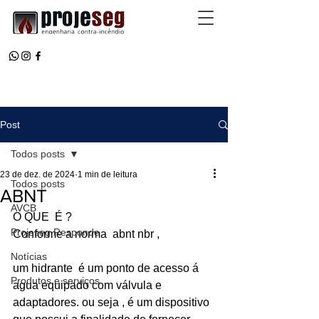
Post
Todos posts
23 de dez. de 2024
1 min de leitura
Todos posts
ABNT
AVCB
O QUE  É ?
Projeseg Responde
Conforme a norma  abnt nbr , 
Notícias
um hidrante  é um ponto de acesso á  
Produtos e serviços
agua equipado com válvula e 
adaptadores. ou seja , é um dispositivo 