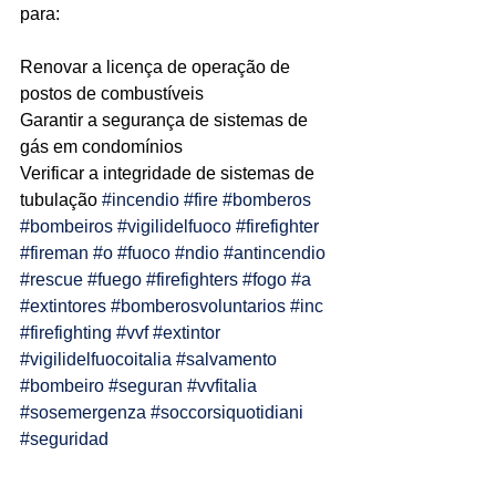
para: 
Ligações de 8h as 17h
Renovar a licença de operação de 
WhatsApp de 8h as 12h
postos de combustíveis
Garantir a segurança de sistemas de 
Siga nosso facebook
gás em condomínios
E também nosso instagram
Verificar a integridade de sistemas de 
tubulação 
#incendio
#fire
#bomberos
#bombeiros
#vigilidelfuoco
#firefighter
#fireman
#o
#fuoco
#ndio
#antincendio
#rescue
#fuego
#firefighters
#fogo
#a
#extintores
#bomberosvoluntarios
#inc
#firefighting
#vvf
#extintor
#vigilidelfuocoitalia
#salvamento
#bombeiro
#seguran
#vvfitalia
#sosemergenza
#soccorsiquotidiani
#seguridad