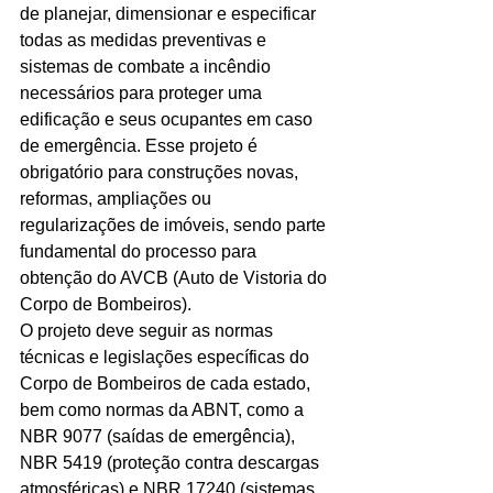
de planejar, dimensionar e especificar 
Ligações de 8h as 17h
todas as medidas preventivas e 
sistemas de combate a incêndio 
WhatsApp de 8h as 12h
necessários para proteger uma 
edificação e seus ocupantes em caso 
Siga nosso facebook
de emergência. Esse projeto é 
E também nosso instagram
obrigatório para construções novas, 
reformas, ampliações ou 
regularizações de imóveis, sendo parte 
fundamental do processo para 
obtenção do AVCB (Auto de Vistoria do 
Corpo de Bombeiros).
O projeto deve seguir as normas 
técnicas e legislações específicas do 
Corpo de Bombeiros de cada estado, 
bem como normas da ABNT, como a 
NBR 9077 (saídas de emergência), 
NBR 5419 (proteção contra descargas 
atmosféricas) e NBR 17240 (sistemas 