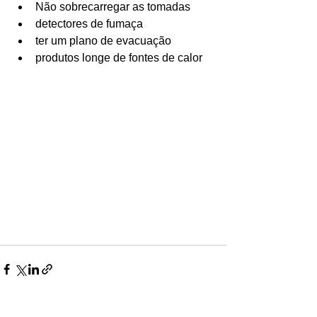
Não sobrecarregar as tomadas 
detectores de fumaça 
Ligações de 8h as 17h
ter um plano de evacuação 
WhatsApp de 8h as 12h
produtos longe de fontes de calor 
Siga nosso facebook
E também nosso instagram