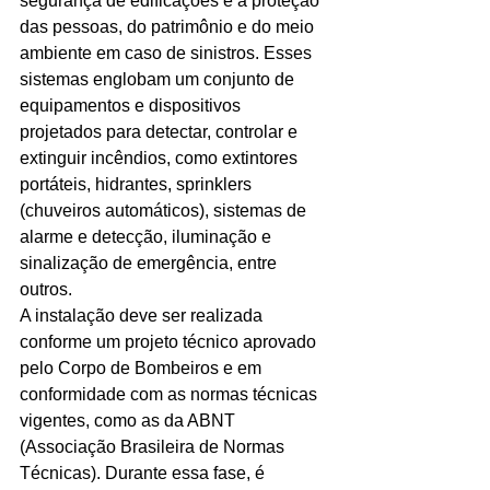
segurança de edificações e a proteção 
das pessoas, do patrimônio e do meio 
Ligações de 8h as 17h
ambiente em caso de sinistros. Esses 
sistemas englobam um conjunto de 
WhatsApp de 8h as 12h
equipamentos e dispositivos 
Siga nosso facebook
projetados para detectar, controlar e 
extinguir incêndios, como extintores 
E também nosso instagram
portáteis, hidrantes, sprinklers 
(chuveiros automáticos), sistemas de 
alarme e detecção, iluminação e 
sinalização de emergência, entre 
outros.
A instalação deve ser realizada 
conforme um projeto técnico aprovado 
pelo Corpo de Bombeiros e em 
conformidade com as normas técnicas 
vigentes, como as da ABNT 
(Associação Brasileira de Normas 
Técnicas). Durante essa fase, é 