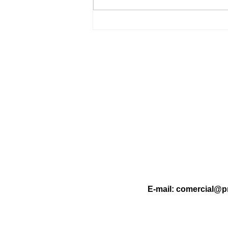
Dormir com o celular por
perto pode causar incêndios?
Entenda os riscos e como se
proteger
E-mail:
comercial@p