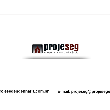
Uma porta corta-fogo
Dife
obstruída: Pode transformar
Comb
uma rota de fuga segura em
a Im
um grande risco durante uma
emergência.
rojesegengenharia.com.br
E-mail:
projeseg@projesege