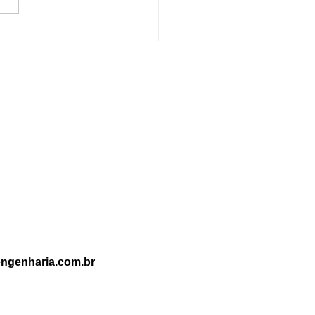
rença entre Prevenção e
ate a Incêndio: Entenda
portância de Cada Um
ngenharia.com.br