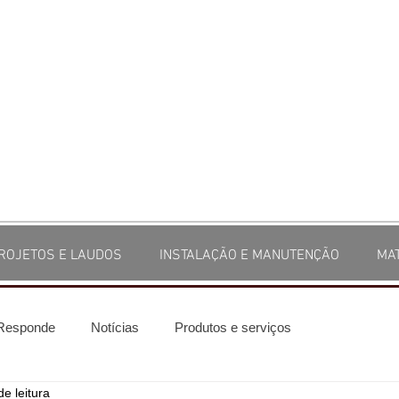
ROJETOS E LAUDOS
INSTALAÇÃO E MANUTENÇÃO
MA
 Responde
Notícias
Produtos e serviços
de leitura