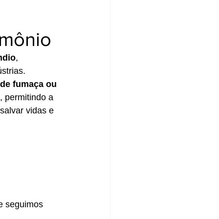
imônio
ndio
, 
strias.
 de fumaça ou 
, permitindo a 
salvar vidas e 
e seguimos 