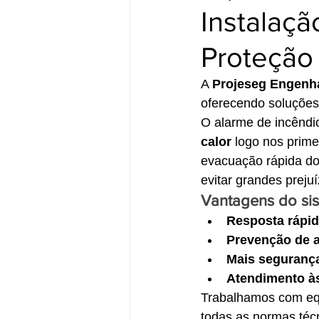
Instalaçã
Proteção 
A 
Projeseg Engenh
oferecendo soluções
O alarme de incêndi
calor
 logo nos prime
evacuação rápida do 
evitar grandes prejuí
Vantagens do sis
Resposta rápi
Prevenção de 
Mais seguranç
Atendimento à
Trabalhamos com equ
todas as normas técn