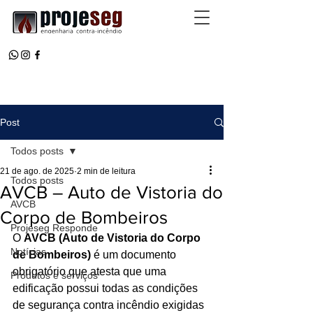
Post
Todos posts
21 de ago. de 2025
2 min de leitura
Todos posts
AVCB – Auto de Vistoria do
AVCB
Corpo de Bombeiros
Projeseg Responde
O 
AVCB (Auto de Vistoria do Corpo 
Notícias
de Bombeiros)
 é um documento 
obrigatório que atesta que uma 
Produtos e serviços
edificação possui todas as condições 
de segurança contra incêndio exigidas 