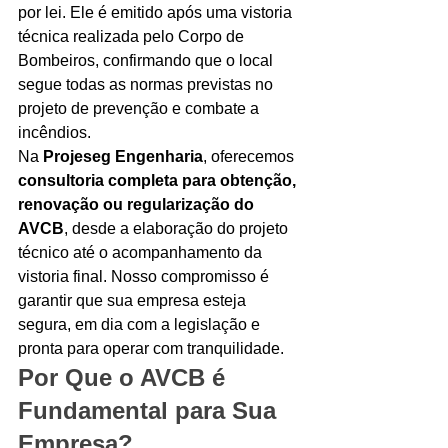
por lei. Ele é emitido após uma vistoria 
Ligações de 8h as 17h
técnica realizada pelo Corpo de 
Bombeiros, confirmando que o local 
WhatsApp de 8h as 12h
segue todas as normas previstas no 
projeto de prevenção e combate a 
Siga nosso facebook
incêndios.
E também nosso instagram
Na 
Projeseg Engenharia
, oferecemos 
consultoria completa para obtenção, 
renovação ou regularização do 
AVCB
, desde a elaboração do projeto 
técnico até o acompanhamento da 
vistoria final. Nosso compromisso é 
garantir que sua empresa esteja 
segura, em dia com a legislação e 
pronta para operar com tranquilidade.
Por Que o AVCB é 
Fundamental para Sua 
Empresa?