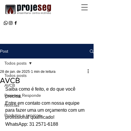
Post
Todos posts
28 de jan. de 2025
1 min de leitura
Todos posts
AVCB
AVCB
Saiba como é feito, e do que você 
Projeseg Responde
precisa. 
Entre em contato com nossa equipe 
Notícias
para fazer uma um orçamento com um 
Produtos e serviços
profissional qualificado! 
WhatsApp: 31 2571-6188