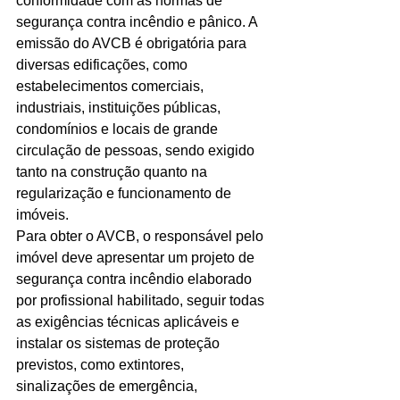
conformidade com as normas de 
segurança contra incêndio e pânico. A 
Ligações de 8h as 17h
emissão do AVCB é obrigatória para 
diversas edificações, como 
WhatsApp de 8h as 12h
estabelecimentos comerciais, 
Siga nosso facebook
industriais, instituições públicas, 
condomínios e locais de grande 
E também nosso instagram
circulação de pessoas, sendo exigido 
tanto na construção quanto na 
regularização e funcionamento de 
imóveis.
Para obter o AVCB, o responsável pelo 
imóvel deve apresentar um projeto de 
segurança contra incêndio elaborado 
por profissional habilitado, seguir todas 
as exigências técnicas aplicáveis e 
instalar os sistemas de proteção 
previstos, como extintores, 
sinalizações de emergência, 