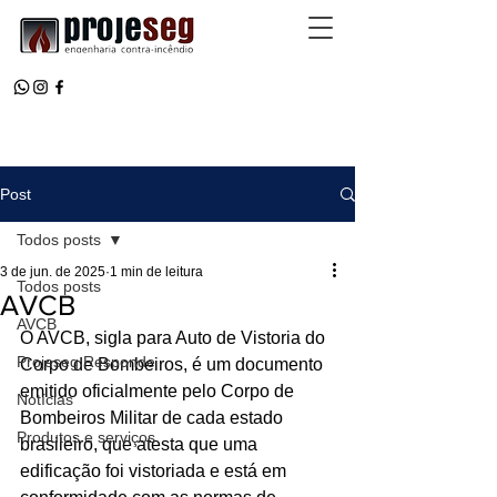
Post
Todos posts
3 de jun. de 2025
1 min de leitura
Todos posts
AVCB
AVCB
O AVCB, sigla para Auto de Vistoria do 
Projeseg Responde
Corpo de Bombeiros, é um documento 
emitido oficialmente pelo Corpo de 
Notícias
Bombeiros Militar de cada estado 
Produtos e serviços
brasileiro, que atesta que uma 
edificação foi vistoriada e está em 