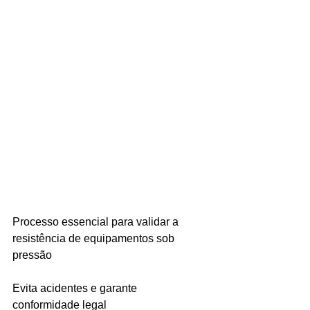
Ligações de 8h as 17h
WhatsApp de 8h as 12h
Siga nosso facebook
E também nosso instagram
Processo essencial para validar a 
resistência de equipamentos sob 
pressão
Evita acidentes e garante 
conformidade legal