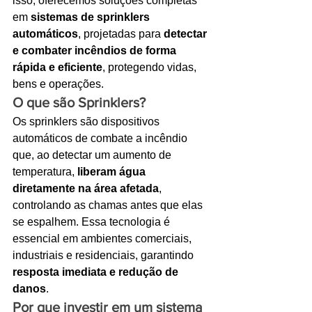
isso, oferecemos soluções completas 
em 
sistemas de sprinklers 
Ligações de 8h as 17h
automáticos
, projetadas para 
detectar 
e combater incêndios de forma 
WhatsApp de 8h as 12h
rápida e eficiente
, protegendo vidas, 
Siga nosso facebook
bens e operações.
O que são Sprinklers?
E também nosso instagram
Os sprinklers são dispositivos 
automáticos de combate a incêndio 
que, ao detectar um aumento de 
temperatura, 
liberam água 
diretamente na área afetada
, 
controlando as chamas antes que elas 
se espalhem. Essa tecnologia é 
essencial em ambientes comerciais, 
industriais e residenciais, garantindo 
resposta imediata e redução de 
danos
.
Por que investir em um sistema 