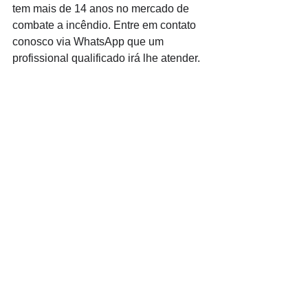
tem mais de 14 anos no mercado de 
Ligações de 8h as 17h
combate a incêndio. Entre em contato 
conosco via WhatsApp que um 
WhatsApp de 8h as 12h
profissional qualificado irá lhe atender.
Siga nosso facebook
E também nosso instagram