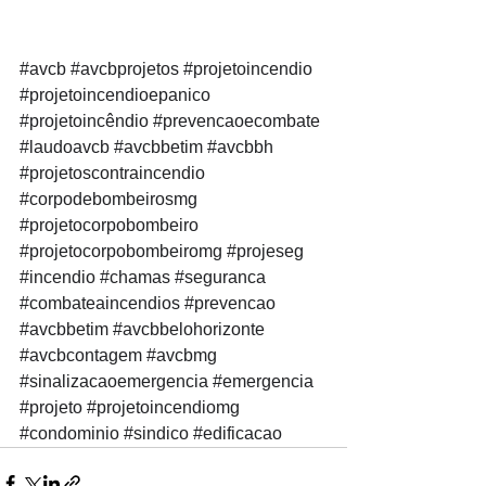
#avcb
#avcbprojetos
#projetoincendio
#projetoincendioepanico
#projetoincêndio
#prevencaoecombate
#laudoavcb
#avcbbetim
#avcbbh
#projetoscontraincendio
#corpodebombeirosmg
#projetocorpobombeiro
#projetocorpobombeiromg
#projeseg
#incendio
#chamas
#seguranca
#combateaincendios
#prevencao
#avcbbetim
#avcbbelohorizonte
#avcbcontagem
#avcbmg
#sinalizacaoemergencia
#emergencia
#projeto
#projetoincendiomg
#condominio
#sindico
#edificacao