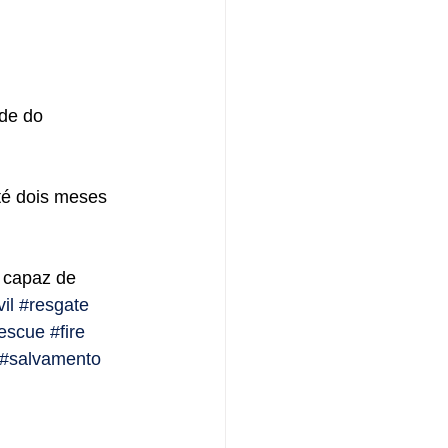
de do 
té dois meses 
 capaz de 
il
#resgate
escue
#fire
#salvamento