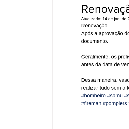
Renovaçã
Atualizado:
14 de jan. de
Renovação
Após a aprovação do 
documento.
Geralmente, os profi
antes da data de ve
Dessa maneira, vaso 
realizar tudo sem o 
#bombeiro
#samu
#s
#fireman
#pompiers