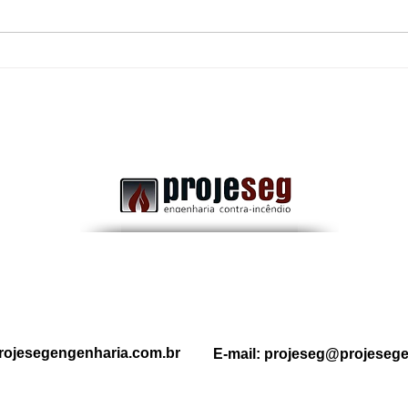
Uma porta corta-fogo
Dife
obstruída: Pode transformar
Comb
uma rota de fuga segura em
a Im
um grande risco durante uma
emergência.
rojesegengenharia.com.br
E-mail:
projeseg@projesege