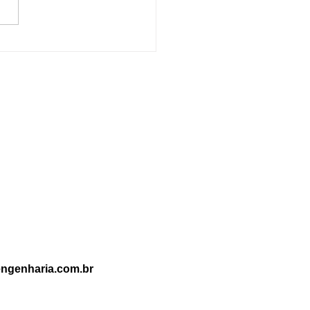
rença entre Prevenção e
ate a Incêndio: Entenda
portância de Cada Um
ngenharia.com.br