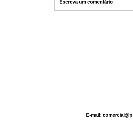
Escreva um comentário
Dormir com o celular por
perto pode causar incêndios?
Entenda os riscos e como se
proteger
E-mail:
comercial@p