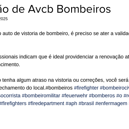
o de Avcb Bombeiros
 2025
auto de vistoria de bombeiro, é preciso se ater a valida
ssionais indicam que é ideal providenciar a renovação a
ncimento.
tenha algum atraso na vistoria ou correções, você será
fechamento do local.#bombeiros 
#firefighter
#bombeirociv
ocorrista
#bombeiromilitar
#feuerwehr
#bomberos
#o
#r
#firefighters
#firedepartment
#aph
#brasil
#enfermagem