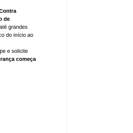
Contra 
o de 
até grandes 
o do início ao 
e e solicite 
rança começa 