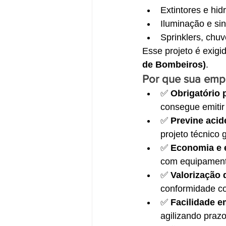
Extintores e hid
Iluminação e si
Sprinklers, chu
Esse projeto é exig
de Bombeiros)
.
Por que sua emp
✅ 
Obrigatório 
consegue emitir 
✅ 
Previne acid
projeto técnico
✅ 
Economia e e
com equipament
✅ 
Valorização 
conformidade co
✅ 
Facilidade e
agilizando prazo