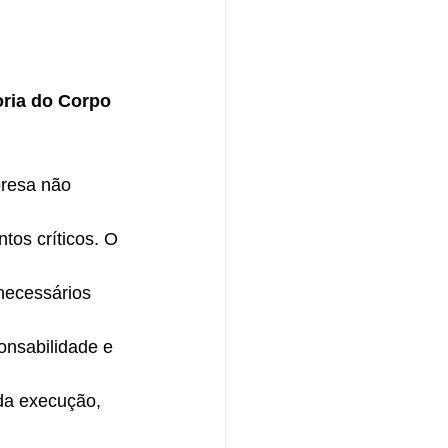
ria do Corpo 
resa não 
os críticos. O 
necessários 
nsabilidade e 
 da execução, 