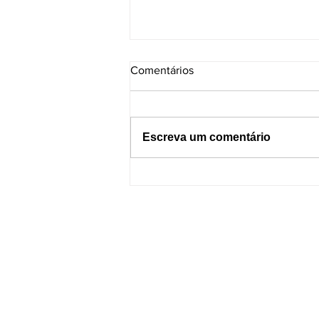
Comentários
Escreva um comentário
Dormir com o celular por
perto pode causar incêndios?
Entenda os riscos e como se
proteger