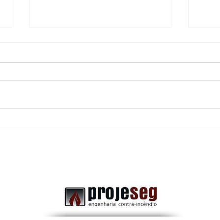
Uma porta corta-fogo
Dife
obstruída: Pode transformar
Comb
uma rota de fuga segura em
a Im
um grande risco durante uma
emergência.