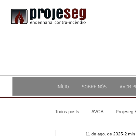
INÍCIO
SOBRE NÓS
AVCB P
Todos posts
AVCB
Projeseg
11 de ago. de 2025
2 min 