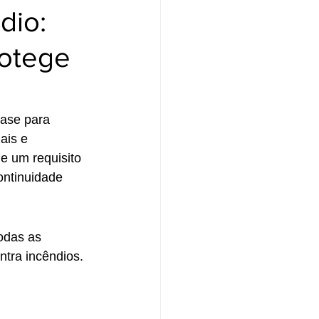
dio:
rotege
ase para 
ais e 
e um requisito 
ontinuidade 
odas as 
tra incêndios. 