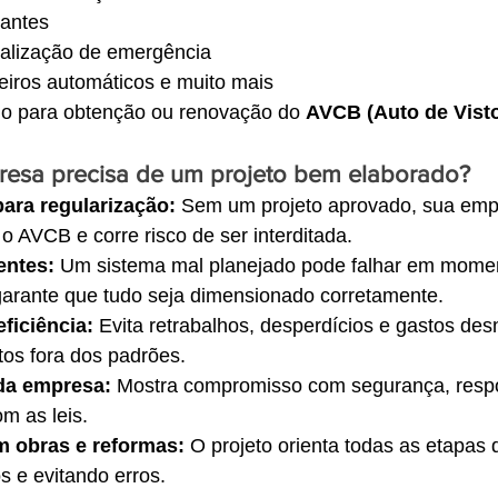
rantes
nalização de emergência
veiros automáticos e muito mais
ido para obtenção ou renovação do 
AVCB (Auto de Visto
resa precisa de um projeto bem elaborado?
para regularização:
 Sem um projeto aprovado, sua emp
o AVCB e corre risco de ser interditada.
entes:
 Um sistema mal planejado pode falhar em moment
 garante que tudo seja dimensionado corretamente.
ficiência:
 Evita retrabalhos, desperdícios e gastos des
os fora dos padrões.
da empresa:
 Mostra compromisso com segurança, respo
m as leis.
m obras e reformas:
 O projeto orienta todas as etapas
s e evitando erros.