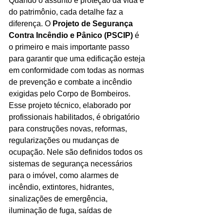
Quando o assunto é proteção da vida e 
do patrimônio, cada detalhe faz a 
Ligações de 8h as 17h
diferença. O 
Projeto de Segurança 
Contra Incêndio e Pânico (PSCIP)
WhatsApp de 8h as 12h
 é 
o primeiro e mais importante passo 
Siga nosso facebook
para garantir que uma edificação esteja 
em conformidade com todas as normas 
E também nosso instagram
de prevenção e combate a incêndio 
exigidas pelo Corpo de Bombeiros.
Esse projeto técnico, elaborado por 
profissionais habilitados, é obrigatório 
para construções novas, reformas, 
regularizações ou mudanças de 
ocupação. Nele são definidos todos os 
sistemas de segurança necessários 
para o imóvel, como alarmes de 
incêndio, extintores, hidrantes, 
sinalizações de emergência, 
iluminação de fuga, saídas de 