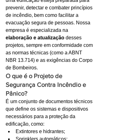
uma edificação esteja preparada para 
prevenir, detectar e combater princípios 
Ligações de 8h as 17h
de incêndio, bem como facilitar a 
evacuação segura de pessoas. Nossa 
WhatsApp de 8h as 12h
empresa é especializada na 
Siga nosso facebook
elaboração e atualização
 desses 
projetos, sempre em conformidade com 
E também nosso instagram
as normas técnicas (como a ABNT 
NBR 13.714) e as exigências do Corpo 
de Bombeiros.
O que é o Projeto de 
Segurança Contra Incêndio e 
Pânico?
É um conjunto de documentos técnicos 
que define os sistemas e dispositivos 
necessários para a proteção da 
edificação, como:
Extintores e hidrantes;
Sprinklers automáticos;