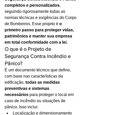
completos e personalizados
, 
Ligações de 8h as 17h
seguindo rigorosamente todas as 
normas técnicas e exigências do Corpo 
WhatsApp de 8h as 12h
de Bombeiros. Esse projeto é 
o 
Siga nosso facebook
primeiro passo para proteger vidas, 
patrimônios e manter sua empresa 
E também nosso instagram
em total conformidade com a lei.
O que é o Projeto de 
Segurança Contra Incêndio e 
Pânico?
É um documento técnico que define, 
com base nas características da 
edificação, 
todas as medidas 
preventivas e sistemas 
necessários
 para proteger o local em 
caso de incêndio ou situações de 
pânico. Isso inclui:
Localização e dimensionamento 