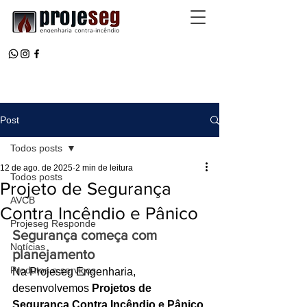
Post
Todos posts
12 de ago. de 2025
2 min de leitura
Todos posts
Projeto de Segurança
AVCB
Contra Incêndio e Pânico
Projeseg Responde
Segurança começa com 
Notícias
planejamento
Produtos e serviços
Na Projeseg Engenharia, 
desenvolvemos 
Projetos de 
Segurança Contra Incêndio e Pânico 