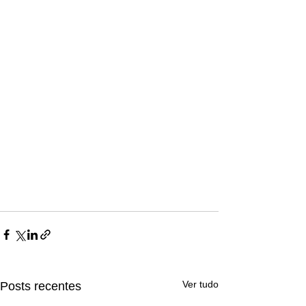
Ligações de 8h as 17h
WhatsApp de 8h as 12h
Siga nosso facebook
E também nosso instagram
Ver tudo
Posts recentes