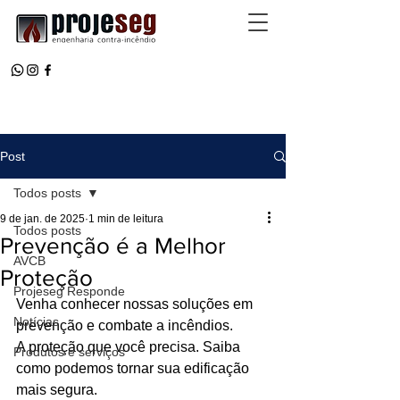
Post
Todos posts
9 de jan. de 2025
1 min de leitura
Todos posts
Prevenção é a Melhor
AVCB
Proteção
Projeseg Responde
Venha conhecer nossas soluções em 
Notícias
prevenção e combate a incêndios. 
A proteção que você precisa. Saiba 
Produtos e serviços
como podemos tornar sua edificação 
mais segura. 