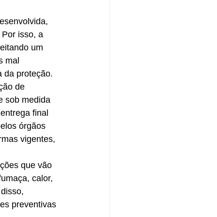
desenvolvida, 
Por isso, a 
peitando um 
s mal 
a da proteção.
ção de 
e sob medida 
entrega final 
pelos órgãos 
rmas vigentes, 
ções que vão 
umaça, calor, 
disso, 
es preventivas 