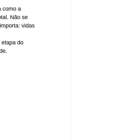
a como a 
tal. Não se 
importa: vidas 
 etapa do 
de.