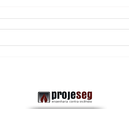
Uma porta corta-fogo
Dife
obstruída: Pode transformar
Comb
uma rota de fuga segura em
a Im
um grande risco durante uma
emergência.