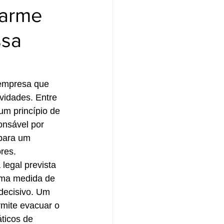
larme
ssa
 empresa que 
vidades. Entre 
um princípio de 
onsável por 
 para um 
res.
legal prevista 
uma medida de 
decisivo. Um 
rmite evacuar o 
ticos de 