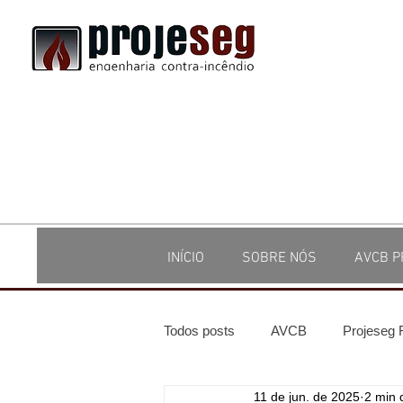
INÍCIO
SOBRE NÓS
AVCB P
Todos posts
AVCB
Projeseg
11 de jun. de 2025
2 min d