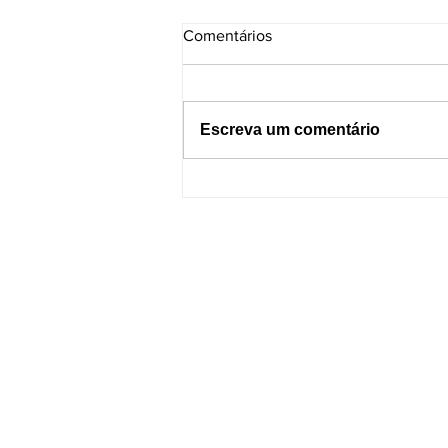
Comentários
Escreva um comentário
Dormir com o celular por
perto pode causar incêndios?
Entenda os riscos e como se
proteger