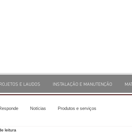
ROJETOS E LAUDOS
INSTALAÇÃO E MANUTENÇÃO
MA
 Responde
Notícias
Produtos e serviços
e leitura