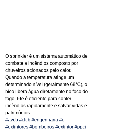
Ligações de 8h as 17h
WhatsApp de 8h as 12h
Siga nosso facebook
E também nosso instagram
O sprinkler é um sistema automático de 
combate a incêndios composto por 
chuveiros acionados pelo calor. 
Quando a temperatura atinge um 
determinado nível (geralmente 68°C), o 
bico libera água diretamente no foco do 
fogo. Ele é eficiente para conter 
incêndios rapidamente e salvar vidas e 
patrimônios.
#avcb
#clcb
#engenharia
#o
#extintores
#bombeiros
#extintor
#ppci