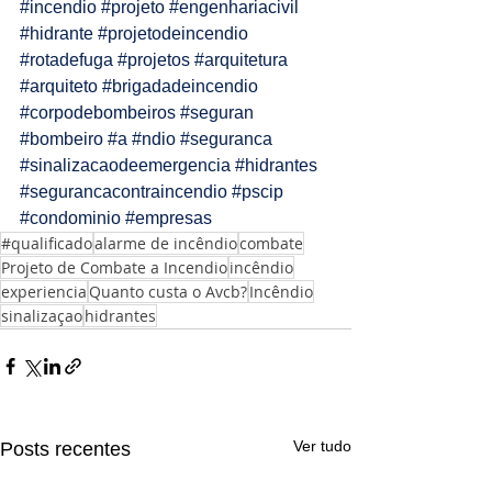
#incendio
#projeto
#engenhariacivil
#hidrante
#projetodeincendio
#rotadefuga
#projetos
#arquitetura
#arquiteto
#brigadadeincendio
#corpodebombeiros
#seguran
#bombeiro
#a
#ndio
#seguranca
#sinalizacaodeemergencia
#hidrantes
#segurancacontraincendio
#pscip
#condominio
#empresas
#qualificado
alarme de incêndio
combate
Projeto de Combate a Incendio
incêndio
experiencia
Quanto custa o Avcb?
Incêndio
sinalizaçao
hidrantes
Ver tudo
Posts recentes