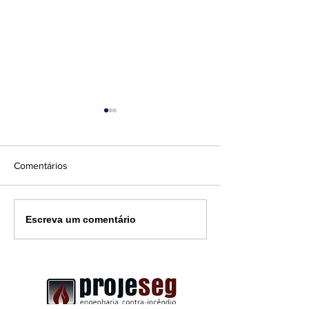
Comentários
Uma porta corta-fogo
Diferença entre
Escreva um comentário
obstruída: Pode
e Combate a Inc
transformar uma rota de
Entenda a Import
fuga segura em um grande
Cada Um
risco durante uma
emergência.