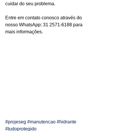
cuidar do seu problema. 
Ligações de 8h as 17h
Entre em contato conosco através do 
WhatsApp de 8h as 12h
nosso WhatsApp: 31 2571-6188 para 
mais informações. 
Siga nosso facebook
E também nosso instagram
#projeseg
#manutencao
#hidrante
#tudoprotegido