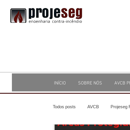
INÍCIO
SOBRE NÓS
AVCB P
Todos posts
AVCB
Projeseg