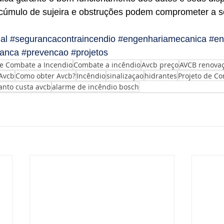
cúmulo de sujeira e obstruções podem comprometer a 
al
#segurancacontraincendio
#engenhariamecanica
#en
ranca
#prevencao
#projetos
de Combate a Incendio
Combate a incêndio
Avcb preço
AVCB renova
Avcb
Como obter Avcb?
Incêndio
sinalizaçao
hidrantes
Projeto de C
anto custa avcb
alarme de incêndio bosch