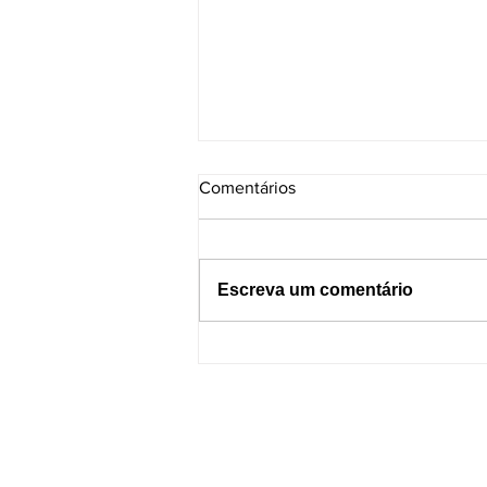
Comentários
Escreva um comentário
Dormir com o celular por
perto pode causar incêndios?
Entenda os riscos e como se
proteger