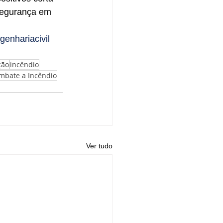
segurança em 
genhariacivil
ção
incêndio
ombate a Incêndio
Ver tudo