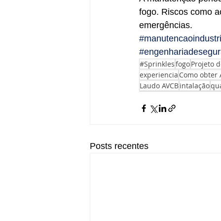
fogo. Riscos como a
emergências.
#manutencaoindustri
#engenhariadesegu
#Sprinkles
fogo
Projeto 
experiencia
Como obter 
Laudo AVCB
intalação
qu
Posts recentes