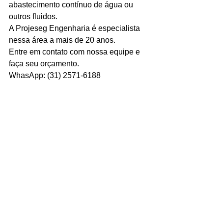
abastecimento contínuo de água ou 
outros fluidos. 
Ligações de 8h as 17h
A Projeseg Engenharia é especialista 
WhatsApp de 8h as 12h
nessa área a mais de 20 anos. 
Entre em contato com nossa equipe e 
Siga nosso facebook
faça seu orçamento.
E também nosso instagram
WhasApp: (31) 2571-6188 