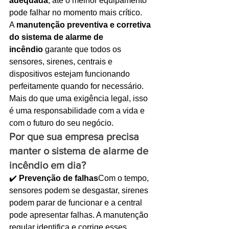
adequada
, até o melhor equipamento 
pode falhar no momento mais crítico.
Ligações de 8h as 17h
A 
manutenção preventiva e corretiva 
do sistema de alarme de 
WhatsApp de 8h as 12h
incêndio
 garante que todos os 
Siga nosso facebook
sensores, sirenes, centrais e 
dispositivos estejam funcionando 
E também nosso instagram
perfeitamente quando for necessário. 
Mais do que uma exigência legal, isso 
é uma responsabilidade com a vida e 
com o futuro do seu negócio.
Por que sua empresa precisa 
manter o sistema de alarme de 
incêndio em dia?
✔️ 
Prevenção de falhas
Com o tempo, 
sensores podem se desgastar, sirenes 
podem parar de funcionar e a central 
pode apresentar falhas. A manutenção 
regular identifica e corrige esses 