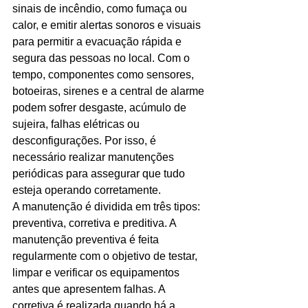
sinais de incêndio, como fumaça ou 
Ligações de 8h as 17h
calor, e emitir alertas sonoros e visuais 
para permitir a evacuação rápida e 
WhatsApp de 8h as 12h
segura das pessoas no local. Com o 
tempo, componentes como sensores, 
Siga nosso facebook
botoeiras, sirenes e a central de alarme 
E também nosso instagram
podem sofrer desgaste, acúmulo de 
sujeira, falhas elétricas ou 
desconfigurações. Por isso, é 
necessário realizar manutenções 
periódicas para assegurar que tudo 
esteja operando corretamente.
A manutenção é dividida em três tipos: 
preventiva, corretiva e preditiva. A 
manutenção preventiva é feita 
regularmente com o objetivo de testar, 
limpar e verificar os equipamentos 
antes que apresentem falhas. A 
corretiva é realizada quando há a 