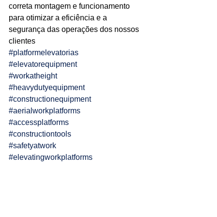
correta montagem e funcionamento 
Ligações de 8h as 17h
para otimizar a eficiência e a 
segurança das operações dos nossos 
WhatsApp de 8h as 12h
clientes
#platformelevatorias
Siga nosso facebook
#elevatorequipment
E também nosso instagram
#workatheight
#heavydutyequipment
#constructionequipment
#aerialworkplatforms
#accessplatforms
#constructiontools
#safetyatwork
#elevatingworkplatforms