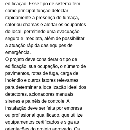
edificação. Esse tipo de sistema tem 
Ligações de 8h as 17h
como principal função detectar 
rapidamente a presença de fumaça, 
WhatsApp de 8h as 12h
calor ou chamas e alertar os ocupantes 
do local, permitindo uma evacuação 
Siga nosso facebook
segura e imediata, além de possibilitar 
E também nosso instagram
a atuação rápida das equipes de 
emergência.
O projeto deve considerar o tipo de 
edificação, sua ocupação, o número de 
pavimentos, rotas de fuga, carga de 
incêndio e outros fatores relevantes 
para determinar a localização ideal dos 
detectores, acionadores manuais, 
sirenes e painéis de controle. A 
instalação deve ser feita por empresa 
ou profissional qualificado, que utilize 
equipamentos certificados e siga as 
orientações do projeto aprovado. Os 