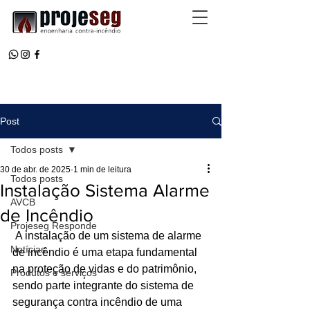
Post
Todos posts
30 de abr. de 2025
1 min de leitura
Todos posts
Instalação Sistema Alarme
AVCB
de Incêndio
Projeseg Responde
 A instalação de um sistema de alarme 
Notícias
de incêndio é uma etapa fundamental 
na proteção de vidas e do patrimônio, 
Produtos e serviços
sendo parte integrante do sistema de 
segurança contra incêndio de uma 