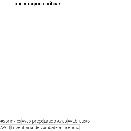
em situações críticas
.
Ligações de 8h as 17h
WhatsApp de 8h as 12h
Siga nosso facebook
E também nosso instagram
#Sprinkles
Avcb preço
Laudo AVCB
AVCb Custo
AVCB
Engenharia de combate a incêndio