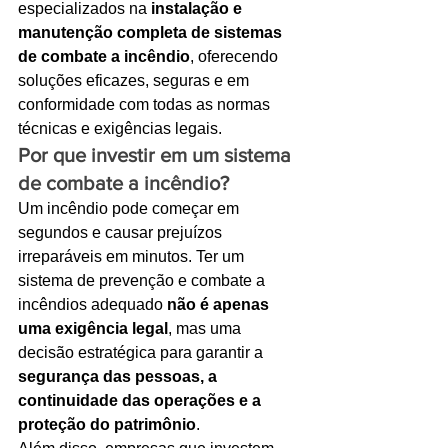
especializados na 
instalação e 
manutenção completa de sistemas 
Ligações de 8h as 17h
de combate a incêndio
, oferecendo 
WhatsApp de 8h as 12h
soluções eficazes, seguras e em 
conformidade com todas as normas 
Siga nosso facebook
técnicas e exigências legais.
E também nosso instagram
Por que investir em um sistema 
de combate a incêndio?
Um incêndio pode começar em 
segundos e causar prejuízos 
irreparáveis em minutos. Ter um 
sistema de prevenção e combate a 
incêndios adequado 
não é apenas 
uma exigência legal
, mas uma 
decisão estratégica para garantir a 
segurança das pessoas, a 
continuidade das operações e a 
proteção do patrimônio
.