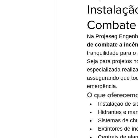
Instalaç
Combate 
Na Projeseg Engenha
de combate a incê
tranquilidade para o
Seja para projetos n
especializada realiza
assegurando que tod
emergência.
O que oferecemo
Instalação de s
Hidrantes e ma
Sistemas de chu
Extintores de i
Centrais de ala