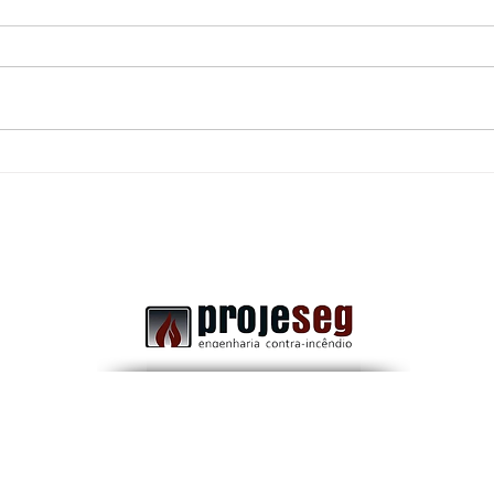
Uma porta corta-fogo
Dife
obstruída: Pode transformar
Comb
uma rota de fuga segura em
a Im
um grande risco durante uma
emergência.