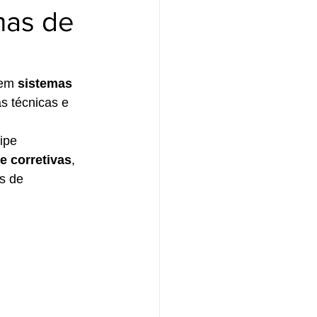
mas de
em 
sistemas 
s técnicas e 
ipe 
e corretivas
, 
s de 