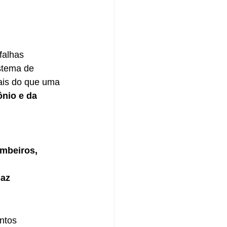
falhas 
stema de 
ais do que uma 
ônio e da 
mbeiros, 
caz
ntos 