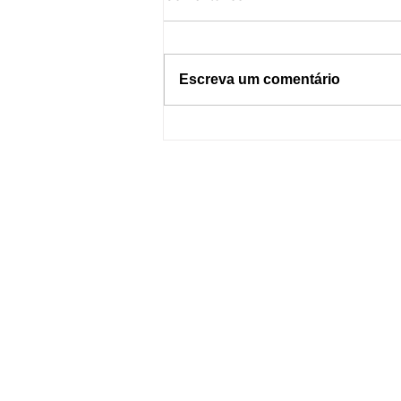
Escreva um comentário
Dormir com o celular por
perto pode causar incêndios?
Entenda os riscos e como se
proteger