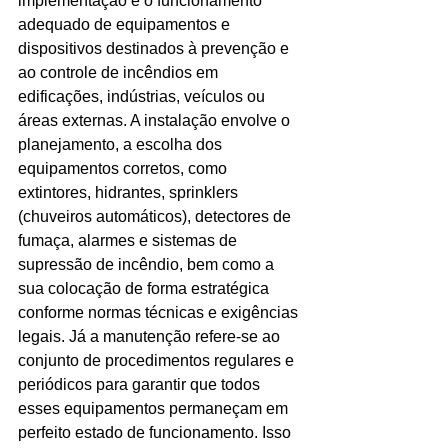
implementação e o funcionamento 
adequado de equipamentos e 
Ligações de 8h as 17h
dispositivos destinados à prevenção e 
ao controle de incêndios em 
WhatsApp de 8h as 12h
edificações, indústrias, veículos ou 
Siga nosso facebook
áreas externas. A instalação envolve o 
planejamento, a escolha dos 
E também nosso instagram
equipamentos corretos, como 
extintores, hidrantes, sprinklers 
(chuveiros automáticos), detectores de 
fumaça, alarmes e sistemas de 
supressão de incêndio, bem como a 
sua colocação de forma estratégica 
conforme normas técnicas e exigências 
legais. Já a manutenção refere-se ao 
conjunto de procedimentos regulares e 
periódicos para garantir que todos 
esses equipamentos permaneçam em 
perfeito estado de funcionamento. Isso 