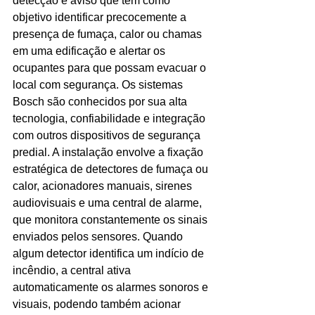
detecção e aviso que tem como 
objetivo identificar precocemente a 
Ligações de 8h as 17h
presença de fumaça, calor ou chamas 
em uma edificação e alertar os 
WhatsApp de 8h as 12h
ocupantes para que possam evacuar o 
Siga nosso facebook
local com segurança. Os sistemas 
Bosch são conhecidos por sua alta 
E também nosso instagram
tecnologia, confiabilidade e integração 
com outros dispositivos de segurança 
predial. A instalação envolve a fixação 
estratégica de detectores de fumaça ou 
calor, acionadores manuais, sirenes 
audiovisuais e uma central de alarme, 
que monitora constantemente os sinais 
enviados pelos sensores. Quando 
algum detector identifica um indício de 
incêndio, a central ativa 
automaticamente os alarmes sonoros e 
visuais, podendo também acionar 