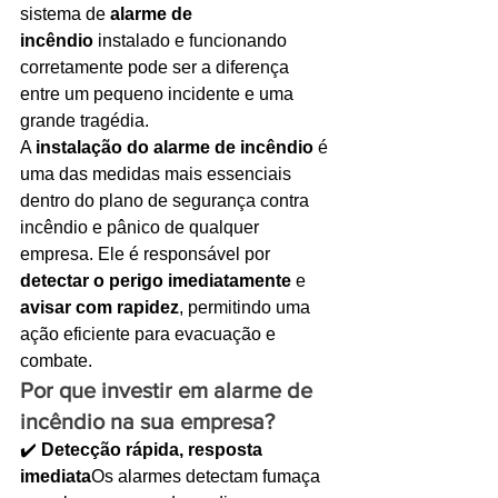
sistema de 
alarme de 
Ligações de 8h as 17h
incêndio
 instalado e funcionando 
corretamente pode ser a diferença 
WhatsApp de 8h as 12h
entre um pequeno incidente e uma 
grande tragédia.
Siga nosso facebook
A 
instalação do alarme de incêndio
 é 
E também nosso instagram
uma das medidas mais essenciais 
dentro do plano de segurança contra 
incêndio e pânico de qualquer 
empresa. Ele é responsável por 
detectar o perigo imediatamente
 e 
avisar com rapidez
, permitindo uma 
ação eficiente para evacuação e 
combate.
Por que investir em alarme de 
incêndio na sua empresa?
✔️ 
Detecção rápida, resposta 
imediata
Os alarmes detectam fumaça 