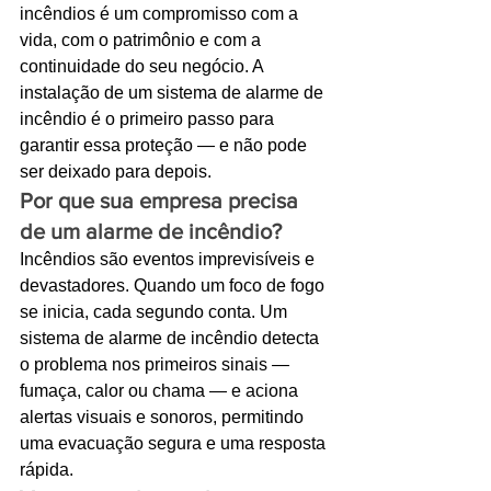
incêndios é um compromisso com a 
Ligações de 8h as 17h
vida, com o patrimônio e com a 
continuidade do seu negócio. A 
WhatsApp de 8h as 12h
instalação de um sistema de alarme de 
incêndio é o primeiro passo para 
Siga nosso facebook
garantir essa proteção — e não pode 
E também nosso instagram
ser deixado para depois.
Por que sua empresa precisa 
de um alarme de incêndio?
Incêndios são eventos imprevisíveis e 
devastadores. Quando um foco de fogo 
se inicia, cada segundo conta. Um 
sistema de alarme de incêndio detecta 
o problema nos primeiros sinais — 
fumaça, calor ou chama — e aciona 
alertas visuais e sonoros, permitindo 
uma evacuação segura e uma resposta 
rápida.