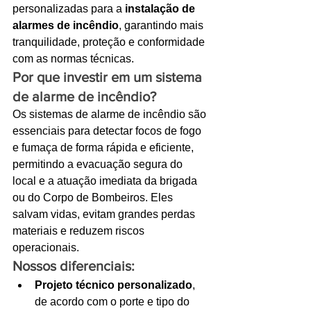
personalizadas para a 
instalação de 
Ligações de 8h as 17h
alarmes de incêndio
, garantindo mais 
tranquilidade, proteção e conformidade 
WhatsApp de 8h as 12h
com as normas técnicas.
Por que investir em um sistema 
Siga nosso facebook
de alarme de incêndio?
E também nosso instagram
Os sistemas de alarme de incêndio são 
essenciais para detectar focos de fogo 
e fumaça de forma rápida e eficiente, 
permitindo a evacuação segura do 
local e a atuação imediata da brigada 
ou do Corpo de Bombeiros. Eles 
salvam vidas, evitam grandes perdas 
materiais e reduzem riscos 
operacionais.
Nossos diferenciais:
Projeto técnico personalizado
, 
de acordo com o porte e tipo do 