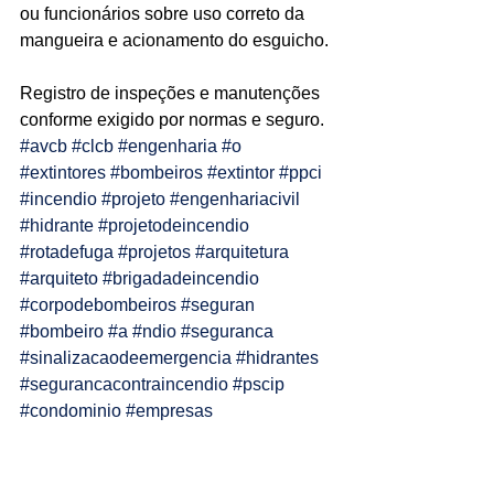
ou funcionários sobre uso correto da 
Ligações de 8h as 17h
mangueira e acionamento do esguicho.
WhatsApp de 8h as 12h
Registro de inspeções e manutenções 
conforme exigido por normas e seguro.
Siga nosso facebook
#avcb
#clcb
#engenharia
#o
E também nosso instagram
#extintores
#bombeiros
#extintor
#ppci
#incendio
#projeto
#engenhariacivil
#hidrante
#projetodeincendio
#rotadefuga
#projetos
#arquitetura
#arquiteto
#brigadadeincendio
#corpodebombeiros
#seguran
#bombeiro
#a
#ndio
#seguranca
#sinalizacaodeemergencia
#hidrantes
#segurancacontraincendio
#pscip
#condominio
#empresas