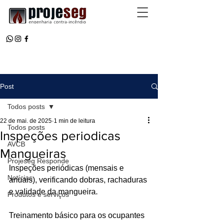
Post
Todos posts
22 de mai. de 2025
1 min de leitura
Todos posts
Inspeções periodicas
AVCB
Mangueiras
Projeseg Responde
Inspeções periódicas (mensais e 
Notícias
anuais), verificando dobras, rachaduras 
e validade da mangueira.
Produtos e serviços
Treinamento básico para os ocupantes 