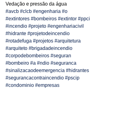
Vedação e pressão da água
Ligações de 8h as 17h
#avcb
#clcb
#engenharia
#o
#extintores
#bombeiros
#extintor
#ppci
WhatsApp de 8h as 12h
#incendio
#projeto
#engenhariacivil
#hidrante
#projetodeincendio
Siga nosso facebook
#rotadefuga
#projetos
#arquitetura
E também nosso instagram
#arquiteto
#brigadadeincendio
#corpodebombeiros
#seguran
#bombeiro
#a
#ndio
#seguranca
#sinalizacaodeemergencia
#hidrantes
#segurancacontraincendio
#pscip
#condominio
#empresas