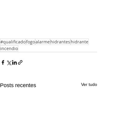
#qualificado
fogo
alarme
hidrantes
hidrante
incendio
Ver tudo
Posts recentes