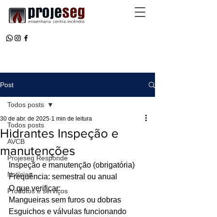
Post
Todos posts
30 de abr. de 2025
1 min de leitura
Todos posts
Hidrantes Inspeção e
AVCB
manutenções
Projeseg Responde
Inspeção e manutenção (obrigatória)
Notícias
Frequência: semestral ou anual 
O que verificar:
Produtos e serviços
Mangueiras sem furos ou dobras
Esguichos e válvulas funcionando