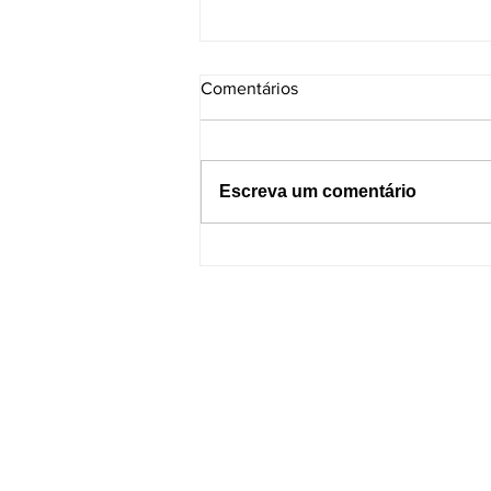
Comentários
Escreva um comentário
Dormir com o celular por
perto pode causar incêndios?
Entenda os riscos e como se
proteger