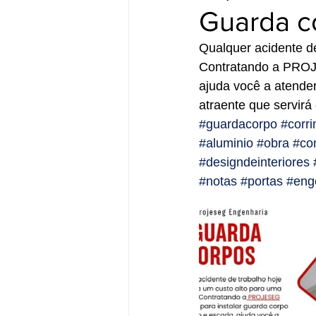
Guarda c
Qualquer acidente de
Contratando a PROJ
ajuda você a atender
atraente que servirá
#guardacorpo
#corr
#aluminio
#obra
#con
#designdeinteriores
#notas
#portas
#enge