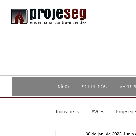
INÍCIO
SOBRE NÓS
AVCB P
Todos posts
AVCB
Projeseg
30 de jan. de 2025
1 min 