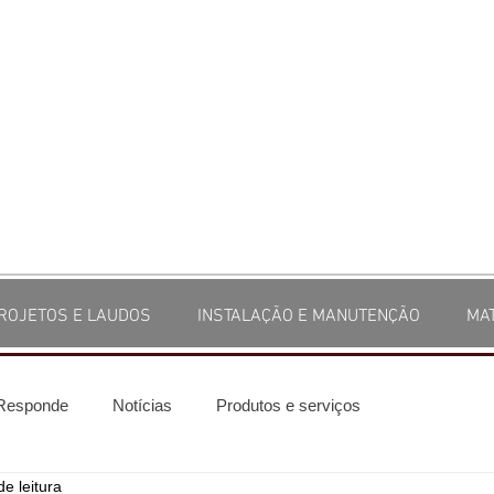
ROJETOS E LAUDOS
INSTALAÇÃO E MANUTENÇÃO
MA
 Responde
Notícias
Produtos e serviços
de leitura