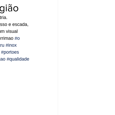
gião
ria. 
so e escada, 
um visual 
orrimao 
#o
ru
#inox
#portoes
tao
#qualidade