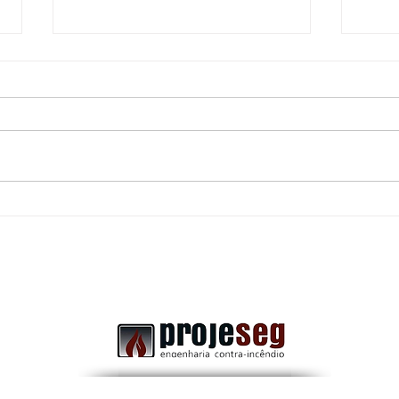
Uma porta corta-fogo
Dife
obstruída: Pode transformar
Comb
uma rota de fuga segura em
a Im
um grande risco durante uma
emergência.