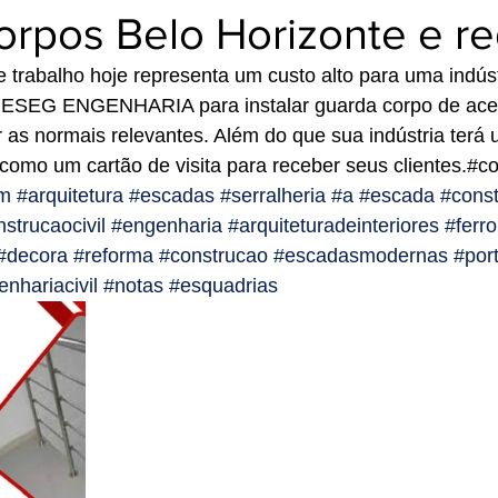
orpos Belo Horizonte e re
 trabalho hoje representa um custo alto para uma indúst
ESEG ENGENHARIA para instalar guarda corpo de aces
 as normais relevantes. Além do que sua indústria terá 
 como um cartão de visita para receber seus clientes.#c
im
#arquitetura
#escadas
#serralheria
#a
#escada
#const
strucaocivil
#engenharia
#arquiteturadeinteriores
#ferro
#decora
#reforma
#construcao
#escadasmodernas
#por
nhariacivil
#notas
#esquadrias